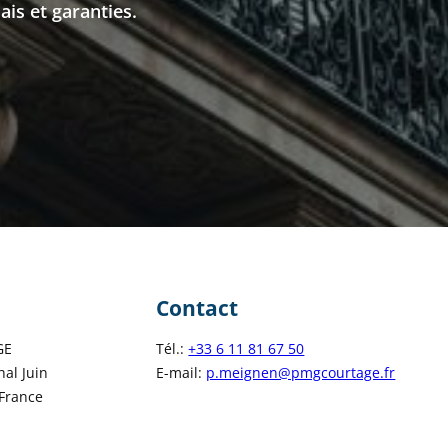
is et garanties.
Contact
GE
Tél.:
+33 6 11 81 67 50
al Juin
E-mail:
p.meignen@pmgcourtage.fr
France