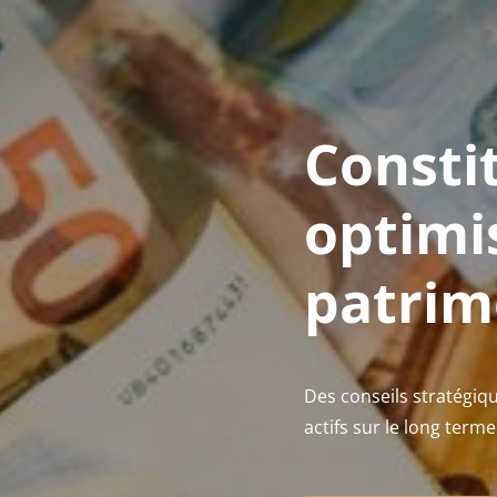
Consti
optimi
patrim
Des conseils stratégiqu
actifs sur le long terme