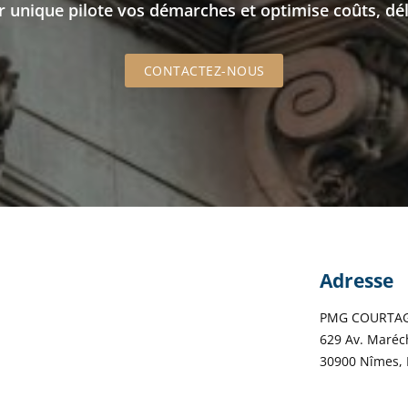
r unique pilote vos démarches et optimise coûts, déla
CONTACTEZ-NOUS
Adresse
PMG COURTA
629 Av. Maréch
30900 Nîmes, 